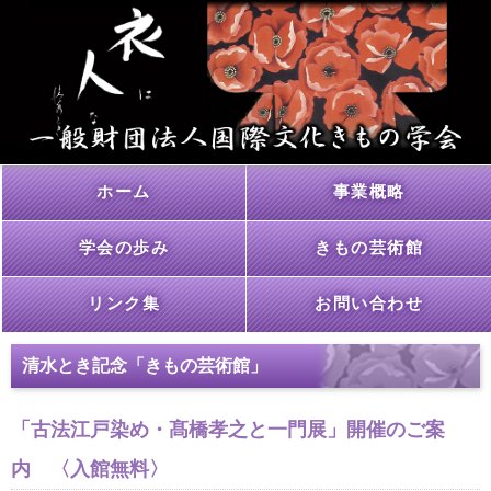
ホーム
事業概略
学会の歩み
きもの芸術館
リンク集
お問い合わせ
清水とき記念「きもの芸術館」
「古法江戸染め・髙橋孝之と一門展」開催のご案
内 〈入館無料〉